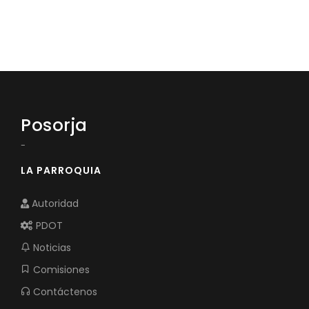
Convocatorias
GESTIÓN ADMINISTRATIVA
Plan de desarrollo y Ordenamiento Territorial - PD
Plan Anual Contratación - PAC
Plan Operativo Anual - POA
Posorja
Convenios Institucionales
-
LA PARROQUIA
PRESUPUESTO: EJECUCIÓN Y REPORTES
Cédulas presupuestarias y balances
Autoridad
Procesos de contratación
PDOT
Ejecución Presupuestaria
Noticias
Comisiones
Obras y proyectos
Contáctenos