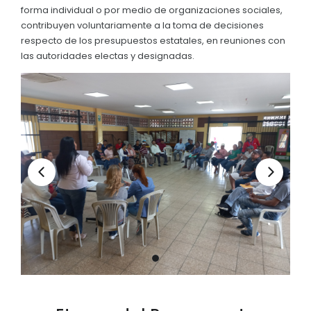
forma individual o por medio de organizaciones sociales,
Convocatorias
contribuyen voluntariamente a la toma de decisiones
respecto de los presupuestos estatales, en reuniones con
GESTIÓN ADMINISTRATIVA
las autoridades electas y designadas.
Plan de desarrollo y Ordenamiento Territorial - PD
Plan Anual Contratación - PAC
Plan Operativo Anual - POA
Convenios Institucionales
PRESUPUESTO: EJECUCIÓN Y REPORTES
Cédulas presupuestarias y balances
Procesos de contratación
Ejecución Presupuestaria
Obras y proyectos