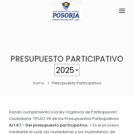
INICIO
LA PARROQUIA
PRESUPUESTO PARTICIPATIVO
RESEÑA HISTÓRICA
GAD
Historia Antigua
TRANSPARENCIA
Historia Actual
Home
Presupuesto Participativo
GESTIÓN Y PRESUPUESTO
Símbolos Cívicos
GESTIÓN INSTITUCIONAL
MECANISMOS DE PARTICIPACIÓN
GEOGRAFÍA
Sesiones Ordinarias
TURISMO
Dando cumplimiento a la ley Orgánica de Participación
Ubicación
CIUDADANÍA ACTIVA
Ciudadana: TITULO VII de los Presupuestos Participativos
Sesiones Extraordinarias
Clima
Art.67.- Del presupuesto participativo. -
Es el proceso
Solicitud de acceso información pública
Resoluciones
mediante el cual, las ciudadanas y los ciudadanos, de
NEW