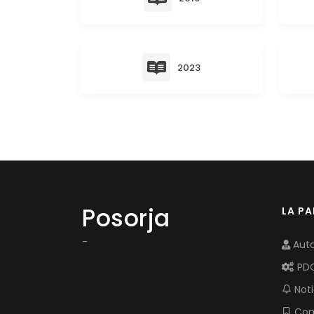
2023
Posorja
LA P
-
Auto
PD
Noti
Com