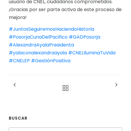
usuario de CNEL, ciudadanos comprometidos.
¡Gracias por ser parte activa de este proceso de
mejora!
#JuntosSeguiremosHaciendoHistoria
#PosorjaCunaDelPacifico
#GADPosorja
#AlexandraAyalaPresidenta
#yalaconalexandraayala
#CNELIluminaTuVida
#CNELEP
#GestiónPositiva
BUSCAR