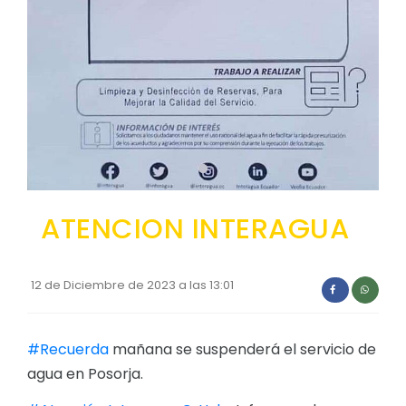
Convocatorias
GESTIÓN ADMINISTRATIVA
Plan de desarrollo y Ordenamiento Territorial - PD
Plan Anual Contratación - PAC
Plan Operativo Anual - POA
Convenios Institucionales
ATENCION INTERAGUA
PRESUPUESTO: EJECUCIÓN Y REPORTES
Cédulas presupuestarias y balances
12 de Diciembre de 2023 a las 13:01
Procesos de contratación
Ejecución Presupuestaria
#Recuerda
mañana se suspenderá el servicio de
Obras y proyectos
agua en Posorja.