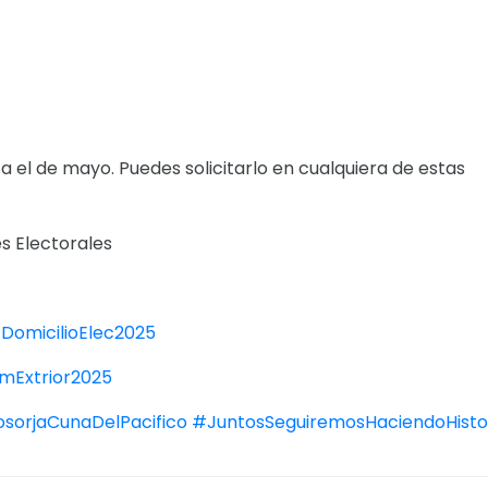
 el de mayo. Puedes solicitarlo en cualquiera de estas
es Electorales
y/DomicilioElec2025
omExtrior2025
sorjaCunaDelPacifico
#JuntosSeguiremosHaciendoHisto