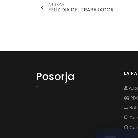
ANTERIOR
FELIZ DIA DEL TRABAJADOR
Posorja
LA P
-
Auto
PD
Noti
Com
Con