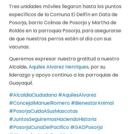
Tres unidades móviles llegaron hasta los puntos
específicos de la Comuna El Delfín en Data de
Posorja, barrio Colinas de Posorja y Martha de
Roldós en la parroquia Posorja, para asegurarse
de que nuestros perros estén al día con sus
vacunas.
Queremos expresar nuestra gratitud a nuestro
Alcalde,
Aquiles Alvarez Henriques
, por su
liderazgo y apoyo continuo a las parroquias de
Guayaquil.
#AlcaldiaCiudadana
#AquilesAlvarez
#ConcejalManuelRomero
#BienestarAnimal
#PosorjaCuidaASusMascotas
#JuntosSeguiremosHaciendoHistoria
#PosorjaCunaDelPacifico
#GADPosorja