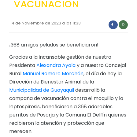
VACUNACION
Convocatorias
GESTIÓN ADMINISTRATIVA
14 de Noviembre de 2023 a las 11:33
Plan de desarrollo y Ordenamiento Territorial - PD
Plan Anual Contratación - PAC
¡368 amigos peludos se beneficiaron!
Plan Operativo Anual - POA
Gracias a la incansable gestión de nuestra
Convenios Institucionales
Presidenta
Alexandra Ayala
y a nuestro Concejal
Rural
Manuel Romero Merchán
, el día de hoy la
PRESUPUESTO: EJECUCIÓN Y REPORTES
Dirección de Bienestar Animal de la
Cédulas presupuestarias y balances
Municipalidad de Guayaquil
desarrolló la
campaña de vacunación contra el moquillo y la
Procesos de contratación
leptospirosis, beneficiaron a 368 adorables
Ejecución Presupuestaria
perritos de Posorja y la Comuna El Delfín quienes
Obras y proyectos
recibieron la atención y protección que
merecen.