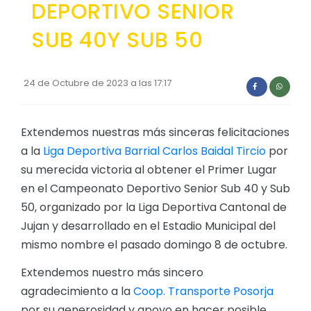
DEPORTIVO SENIOR
Convocatorias
SUB 40Y SUB 50
GESTIÓN ADMINISTRATIVA
Plan de desarrollo y Ordenamiento Territorial - PD
24 de Octubre de 2023 a las 17:17
Plan Anual Contratación - PAC
Plan Operativo Anual - POA
Extendemos nuestras más sinceras felicitaciones
Convenios Institucionales
a la
Liga Deportiva Barrial Carlos Baidal Tircio
por
su merecida victoria al obtener el Primer Lugar
PRESUPUESTO: EJECUCIÓN Y REPORTES
en el Campeonato Deportivo Senior Sub 40 y Sub
Cédulas presupuestarias y balances
50, organizado por la Liga Deportiva Cantonal de
Procesos de contratación
Jujan y desarrollado en el Estadio Municipal del
mismo nombre el pasado domingo 8 de octubre.
Ejecución Presupuestaria
Extendemos nuestro más sincero
Obras y proyectos
agradecimiento a la
Coop. Transporte Posorja
por su generosidad y apoyo en hacer posible