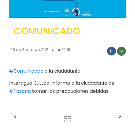
Convocatorias
GESTIÓN ADMINISTRATIVA
COMUNICADO
Plan de desarrollo y Ordenamiento Territorial - PD
Plan Anual Contratación - PAC
25 de Enero de 2024 a las 16:19
Plan Operativo Anual - POA
Convenios Institucionales
#Comunicado
a la ciudadanía
PRESUPUESTO: EJECUCIÓN Y REPORTES
Interagua C. Ltda. informa a la ciudadanía de
Cédulas presupuestarias y balances
#Posorja
tomar las precauciones debidas.
Procesos de contratación
Ejecución Presupuestaria
Obras y proyectos