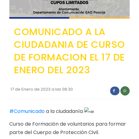
Convocatorias
GESTIÓN ADMINISTRATIVA
COMUNICADO A LA
Plan de desarrollo y Ordenamiento Territorial - PD
CIUDADANIA DE CURSO
Plan Anual Contratación - PAC
DE FORMACION EL 17 DE
Plan Operativo Anual - POA
Convenios Institucionales
ENERO DEL 2023
PRESUPUESTO: EJECUCIÓN Y REPORTES
Cédulas presupuestarias y balances
17 de Enero de 2023 a las 08:30
Procesos de contratación
#Comunicado
a la ciudadanía
Ejecución Presupuestaria
Obras y proyectos
Curso de Formación de voluntarios para formar
parte del Cuerpo de Protección Civil.