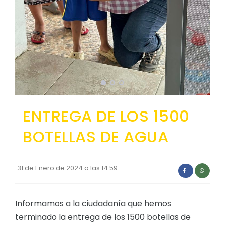
Convocatorias
GESTIÓN ADMINISTRATIVA
Plan de desarrollo y Ordenamiento Territorial - PD
Plan Anual Contratación - PAC
Plan Operativo Anual - POA
Convenios Institucionales
ENTREGA DE LOS 1500
PRESUPUESTO: EJECUCIÓN Y REPORTES
BOTELLAS DE AGUA
Cédulas presupuestarias y balances
Procesos de contratación
31 de Enero de 2024 a las 14:59
Ejecución Presupuestaria
Obras y proyectos
Informamos a la ciudadanía que hemos
terminado la entrega de los 1500 botellas de