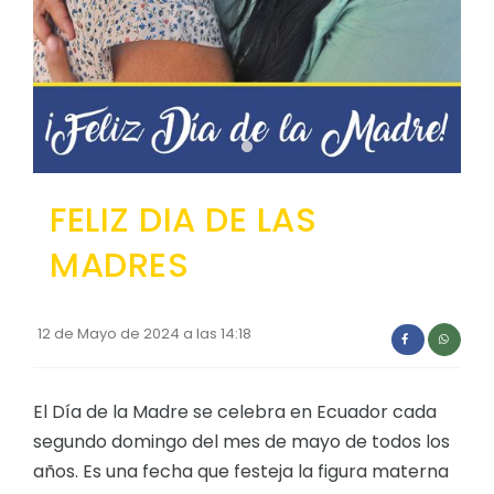
Convocatorias
GESTIÓN ADMINISTRATIVA
Plan de desarrollo y Ordenamiento Territorial - PD
Plan Anual Contratación - PAC
Plan Operativo Anual - POA
FELIZ DIA DE LAS
Convenios Institucionales
MADRES
PRESUPUESTO: EJECUCIÓN Y REPORTES
Cédulas presupuestarias y balances
12 de Mayo de 2024 a las 14:18
Procesos de contratación
Ejecución Presupuestaria
El Día de la Madre se celebra en Ecuador cada
Obras y proyectos
segundo domingo del mes de mayo de todos los
años. Es una fecha que festeja la figura materna