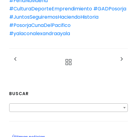
#FeriaNavideña
#CulturaDeporteEmprendimiento
#GADPosorja
#JuntosSeguiremosHaciendoHistoria
#PosorjaCunaDelPacifico
#yalaconalexandraayala
BUSCAR
Últimas noticias