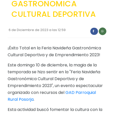
GASTRONOMICA
Convocatorias
CULTURAL DEPORTIVA
GESTIÓN ADMINISTRATIVA
Plan de desarrollo y Ordenamiento Territorial - PD
6 de Diciembre de 2023 a las 12:59
Plan Anual Contratación - PAC
Plan Operativo Anual - POA
¡Éxito Total en la Feria Navideña Gastronómica
Convenios Institucionales
Cultural Deportiva y de Emprendimiento 2023!
PRESUPUESTO: EJECUCIÓN Y REPORTES
Este domingo 10 de diciembre, la magia de la
temporada se hizo sentir en la "Feria Navideña
Cédulas presupuestarias y balances
Gastronómica Cultural Deportiva y de
Procesos de contratación
Emprendimiento 2023", un evento espectacular
Ejecución Presupuestaria
organizado con recursos del
GAD Parroquial
Rural Posorja
.
Obras y proyectos
Esta actividad buscó fomentar la cultura con la