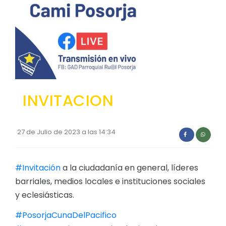
Convocatorias
GESTIÓN ADMINISTRATIVA
Plan de desarrollo y Ordenamiento Territorial - PD
Plan Anual Contratación - PAC
Plan Operativo Anual - POA
INVITACION
Convenios Institucionales
PRESUPUESTO: EJECUCIÓN Y REPORTES
27 de Julio de 2023 a las 14:34
Cédulas presupuestarias y balances
Procesos de contratación
#Invitación
a la ciudadanía en general, líderes
barriales, medios locales e instituciones sociales
Ejecución Presupuestaria
y eclesiásticas.
Obras y proyectos
#PosorjaCunaDelPacifico