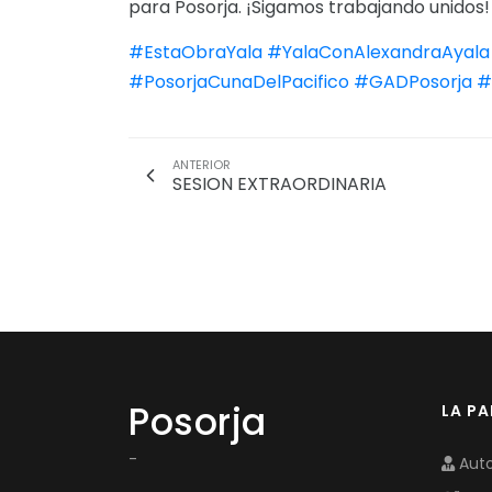
para Posorja. ¡Sigamos trabajando unidos!
#EstaObraYala
#YalaConAlexandraAyala
#PosorjaCunaDelPacifico
#GADPosorja
#
ANTERIOR
SESION EXTRAORDINARIA
Posorja
LA P
-
Auto