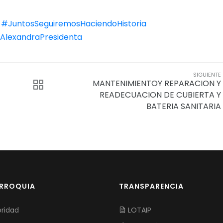
#JuntosSeguiremosHaciendoHistoria
AlexandraPresidenta
SIGUIENTE
MANTENIMIENTOY REPARACION Y
READECUACION DE CUBIERTA Y
BATERIA SANITARIA
ARROQUIA
TRANSPARENCIA
ridad
LOTAIP