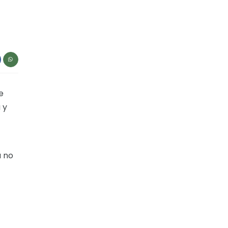
e
 y
a no