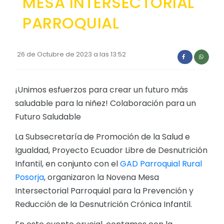
MESA INTERSECTORIAL
Convocatorias
PARROQUIAL
GESTIÓN ADMINISTRATIVA
Plan de desarrollo y Ordenamiento Territorial - PD
26 de Octubre de 2023 a las 13:52
Plan Anual Contratación - PAC
Plan Operativo Anual - POA
¡Unimos esfuerzos para crear un futuro más
saludable para la niñez! Colaboración para un
Convenios Institucionales
Futuro Saludable
PRESUPUESTO: EJECUCIÓN Y REPORTES
La Subsecretaría de Promoción de la Salud e
Cédulas presupuestarias y balances
Igualdad, Proyecto Ecuador Libre de Desnutrición
Procesos de contratación
Infantil, en conjunto con el
GAD Parroquial Rural
Posorja
, organizaron la Novena Mesa
Ejecución Presupuestaria
Intersectorial Parroquial para la Prevención y
Obras y proyectos
Reducción de la Desnutrición Crónica Infantil.