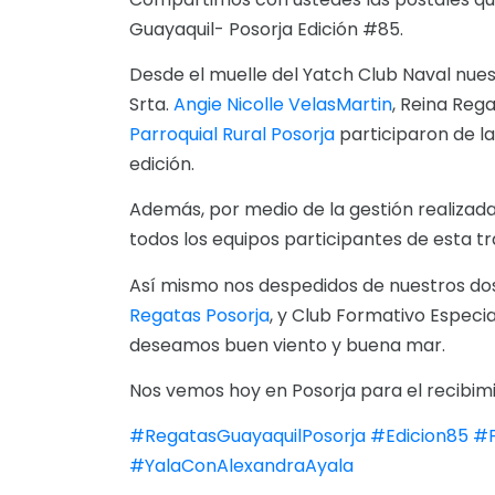
Guayaquil- Posorja Edición #85.
Desde el muelle del Yatch Club Naval nue
Srta.
Angie Nicolle VelasMartin
, Reina Reg
Parroquial Rural Posorja
participaron de l
edición.
Además, por medio de la gestión realizada 
todos los equipos participantes de esta tr
Así mismo nos despedidos de nuestros dos
Regatas Posorja
, y Club Formativo Especia
deseamos buen viento y buena mar.
Nos vemos hoy en Posorja para el recibimi
#RegatasGuayaquilPosorja
#Edicion85
#
#YalaConAlexandraAyala