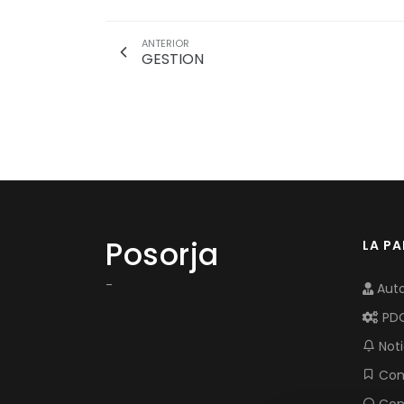
ANTERIOR
GESTION
Posorja
LA P
-
Auto
PD
Noti
Com
Con