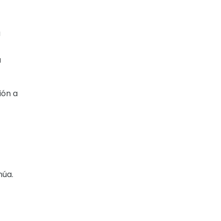
a
a
ión a
núa.