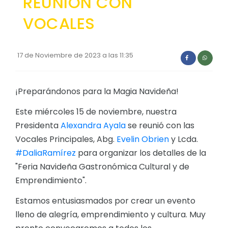
REUNION CON
Convocatorias
VOCALES
GESTIÓN ADMINISTRATIVA
Plan de desarrollo y Ordenamiento Territorial - PD
17 de Noviembre de 2023 a las 11:35
Plan Anual Contratación - PAC
Plan Operativo Anual - POA
¡Preparándonos para la Magia Navideña!
Convenios Institucionales
Este miércoles 15 de noviembre, nuestra
Presidenta
Alexandra Ayala
se reunió con las
PRESUPUESTO: EJECUCIÓN Y REPORTES
Vocales Principales, Abg.
Evelin Obrien
y Lcda.
Cédulas presupuestarias y balances
#DaliaRamírez
para organizar los detalles de la
Procesos de contratación
"Feria Navideña Gastronómica Cultural y de
Emprendimiento".
Ejecución Presupuestaria
Estamos entusiasmados por crear un evento
Obras y proyectos
lleno de alegría, emprendimiento y cultura. Muy