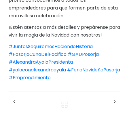
pronto convocaremos a todos los
emprendedores para que formen parte de esta
maravillosa celebración.
¡Estén atentos a más detalles y prepárense para
vivir la magia de la Navidad con nosotros!
#JuntosSeguiremosHaciendoHistoria
#PosorjaCunaDelPacifico
#GADPosorja
#AlexandraAyalaPresidenta
#yalaconalexandraayala
#FeriaNavideñaPosorja
#Emprendimiento