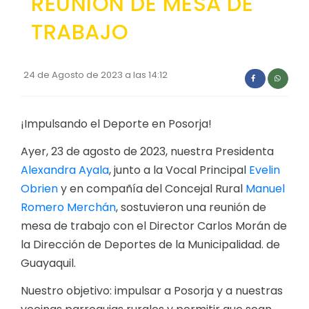
REUNION DE MESA DE
Convocatorias
TRABAJO
GESTIÓN ADMINISTRATIVA
Plan de desarrollo y Ordenamiento Territorial - PD
24 de Agosto de 2023 a las 14:12
Plan Anual Contratación - PAC
Plan Operativo Anual - POA
¡Impulsando el Deporte en Posorja!
Convenios Institucionales
Ayer, 23 de agosto de 2023, nuestra Presidenta
Alexandra Ayala
, junto a la Vocal Principal
Evelin
PRESUPUESTO: EJECUCIÓN Y REPORTES
Obrien
y en compañía del Concejal Rural
Manuel
Cédulas presupuestarias y balances
Romero Merchán
, sostuvieron una reunión de
Procesos de contratación
mesa de trabajo con el Director Carlos Morán de
la Dirección de Deportes de la Municipalidad. de
Ejecución Presupuestaria
Guayaquil.
Obras y proyectos
Nuestro objetivo: impulsar a Posorja y a nuestras