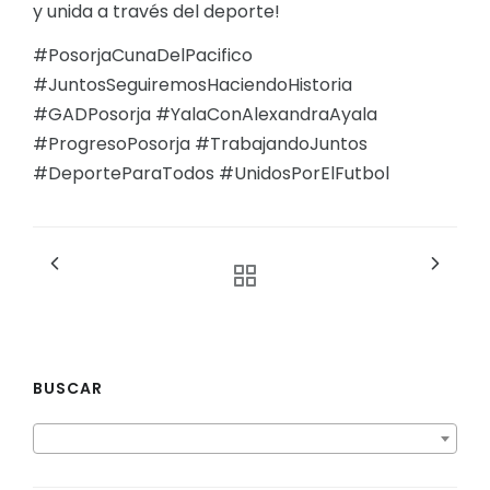
y unida a través del deporte!
#PosorjaCunaDelPacifico
#JuntosSeguiremosHaciendoHistoria
#GADPosorja #YalaConAlexandraAyala
#ProgresoPosorja #TrabajandoJuntos
#DeporteParaTodos #UnidosPorElFutbol
BUSCAR