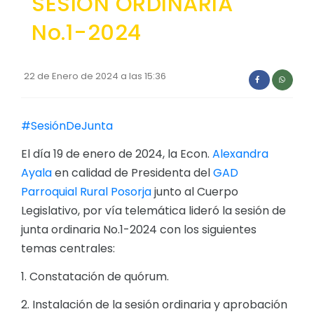
SESION ORDINARIA
Convocatorias
No.1-2024
GESTIÓN ADMINISTRATIVA
Plan de desarrollo y Ordenamiento Territorial - PD
22 de Enero de 2024 a las 15:36
Plan Anual Contratación - PAC
Plan Operativo Anual - POA
#SesiónDeJunta
Convenios Institucionales
El día 19 de enero de 2024, la Econ.
Alexandra
Ayala
en calidad de Presidenta del
GAD
PRESUPUESTO: EJECUCIÓN Y REPORTES
Parroquial Rural Posorja
junto al Cuerpo
Cédulas presupuestarias y balances
Legislativo, por vía telemática lideró la sesión de
Procesos de contratación
junta ordinaria No.1-2024 con los siguientes
temas centrales:
Ejecución Presupuestaria
1. Constatación de quórum.
Obras y proyectos
2. Instalación de la sesión ordinaria y aprobación