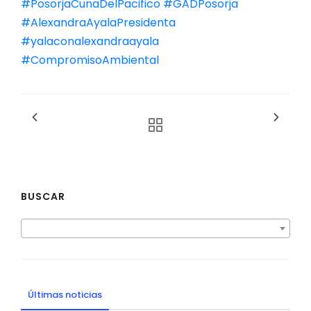
#PosorjaCunaDelPacifico
#GADPosorja
#AlexandraAyalaPresidenta
#yalaconalexandraayala
#CompromisoAmbiental
BUSCAR
Últimas noticias