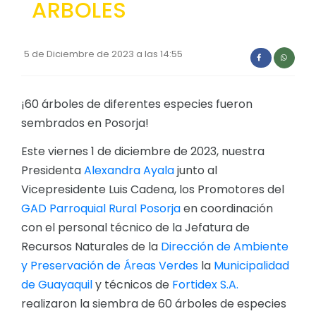
ARBOLES
Convocatorias
GESTIÓN ADMINISTRATIVA
5 de Diciembre de 2023 a las 14:55
Plan de desarrollo y Ordenamiento Territorial - PD
Plan Anual Contratación - PAC
¡60 árboles de diferentes especies fueron
sembrados en Posorja!
Plan Operativo Anual - POA
Convenios Institucionales
Este viernes 1 de diciembre de 2023, nuestra
Presidenta
Alexandra Ayala
junto al
PRESUPUESTO: EJECUCIÓN Y REPORTES
Vicepresidente Luis Cadena, los Promotores del
Cédulas presupuestarias y balances
GAD Parroquial Rural Posorja
en coordinación
con el personal técnico de la Jefatura de
Procesos de contratación
Recursos Naturales de la
Dirección de Ambiente
Ejecución Presupuestaria
y Preservación de Áreas Verdes
la
Municipalidad
Obras y proyectos
de Guayaquil
y técnicos de
Fortidex S.A.
realizaron la siembra de 60 árboles de especies