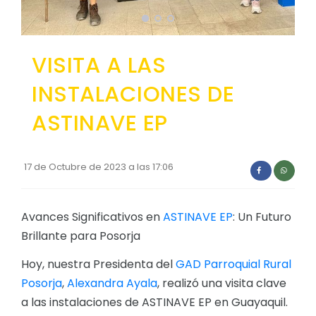
Convocatorias
GESTIÓN ADMINISTRATIVA
VISITA A LAS
Plan de desarrollo y Ordenamiento Territorial - PD
INSTALACIONES DE
Plan Anual Contratación - PAC
ASTINAVE EP
Plan Operativo Anual - POA
Convenios Institucionales
17 de Octubre de 2023 a las 17:06
PRESUPUESTO: EJECUCIÓN Y REPORTES
Cédulas presupuestarias y balances
Avances Significativos en
ASTINAVE EP
: Un Futuro
Procesos de contratación
Brillante para Posorja
Ejecución Presupuestaria
Hoy, nuestra Presidenta del
GAD Parroquial Rural
Obras y proyectos
Posorja
,
Alexandra Ayala
, realizó una visita clave
a las instalaciones de ASTINAVE EP en Guayaquil.