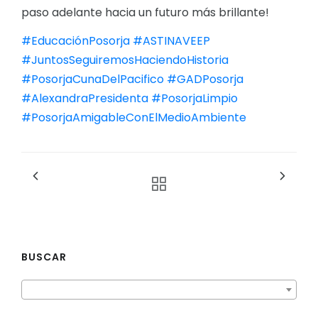
paso adelante hacia un futuro más brillante!
#EducaciónPosorja
#ASTINAVEEP
#JuntosSeguiremosHaciendoHistoria
#PosorjaCunaDelPacifico
#GADPosorja
#AlexandraPresidenta
#PosorjaLimpio
#PosorjaAmigableConElMedioAmbiente
BUSCAR