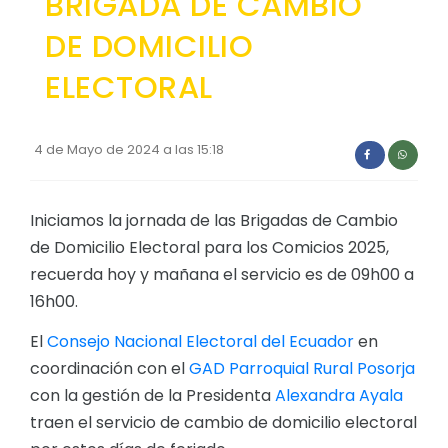
BRIGADA DE CAMBIO
Convocatorias
DE DOMICILIO
GESTIÓN ADMINISTRATIVA
ELECTORAL
Plan de desarrollo y Ordenamiento Territorial - PD
Plan Anual Contratación - PAC
4 de Mayo de 2024 a las 15:18
Plan Operativo Anual - POA
Convenios Institucionales
Iniciamos la jornada de las Brigadas de Cambio
de Domicilio Electoral para los Comicios 2025,
PRESUPUESTO: EJECUCIÓN Y REPORTES
recuerda hoy y mañana el servicio es de 09h00 a
Cédulas presupuestarias y balances
16h00.
Procesos de contratación
El
Consejo Nacional Electoral del Ecuador
en
Ejecución Presupuestaria
coordinación con el
GAD Parroquial Rural Posorja
con la gestión de la Presidenta
Alexandra Ayala
Obras y proyectos
traen el servicio de cambio de domicilio electoral