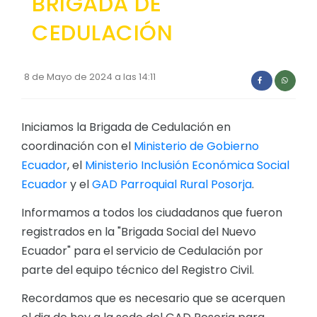
BRIGADA DE
Convocatorias
CEDULACIÓN
GESTIÓN ADMINISTRATIVA
Plan de desarrollo y Ordenamiento Territorial - PD
8 de Mayo de 2024 a las 14:11
Plan Anual Contratación - PAC
Plan Operativo Anual - POA
Iniciamos la Brigada de Cedulación en
coordinación con el
Ministerio de Gobierno
Convenios Institucionales
Ecuador
, el
Ministerio Inclusión Económica Social
PRESUPUESTO: EJECUCIÓN Y REPORTES
Ecuador
y el
GAD Parroquial Rural Posorja
.
Cédulas presupuestarias y balances
Informamos a todos los ciudadanos que fueron
Procesos de contratación
registrados en la "Brigada Social del Nuevo
Ecuador" para el servicio de Cedulación por
Ejecución Presupuestaria
parte del equipo técnico del Registro Civil.
Obras y proyectos
Recordamos que es necesario que se acerquen