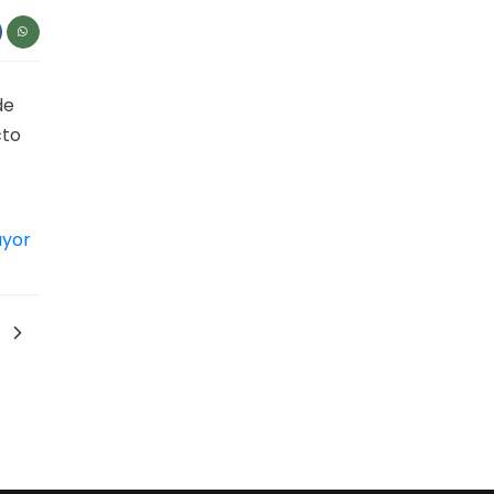
de
cto
yor