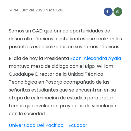
Convocatorias
4 de Julio de 2023 a las 15:03
GESTIÓN ADMINISTRATIVA
Plan de desarrollo y Ordenamiento Territorial - PD
Somos un GAD que brinda oportunidades de
desarrollo técnicos a estudiantes que realizan las
Plan Anual Contratación - PAC
pasantías especializadas en sus ramas técnicas.
Plan Operativo Anual - POA
El día de hoy la Presidenta
Econ. Alexandra Ayala
Convenios Institucionales
mantuvo mesa de diálogo con el Blgo. William
PRESUPUESTO: EJECUCIÓN Y REPORTES
Guadalupe Director de la Unidad Técnica
Tecnológica en Posorja acompañado de las
Cédulas presupuestarias y balances
señoritas estudiantes que se encuentran en su
Procesos de contratación
etapa de culminación de estudios para tratar
Ejecución Presupuestaria
temas que involucren proyectos de vinculación
con la sociedad.
Obras y proyectos
Universidad Del Pacifico - Ecuador