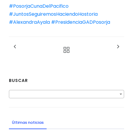
#PosorjaCunaDelPacifico
#JuntosSeguiremosHaciendoHostoria
#AlexandraAyala
#PresidenciaGADPosorja
BUSCAR
Últimas noticias