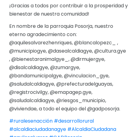
¡Gracias a todos por contribuir a la prosperidad y
bienestar de nuestra comunidad!
En nombre de la parroquia Posorja, nuestro
eterno agradecimiento con:
@aquilesalvarezhenriques, @blancalopezc_ ,
@municipiogye, @dasealcaldiagye, @cultura.gye
, @bienestaranimalgye_, @dirmujergye,
@disalcaldiagye, @zumargye,
@bandamunicipalgye, @vinculacion_gye,
@saludalcaldiagye, @prefecturadelguayas,
@registrocivilgy, @emapagep.gye,
@saludalcaldiagye, @riesgos_municipio,
@viviendae, a todo el equipo del @gadposorja.
#ruralesenacción
#desarrollorural
#alcaldiaciudadanagye
#AlcaldiaCiudadana