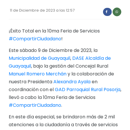
Convocatorias
11 de Diciembre de 2023 a las 12:57
GESTIÓN ADMINISTRATIVA
Plan de desarrollo y Ordenamiento Territorial - PD
¡Éxito Total en la 10ma Feria de Servicios
#CompartirCiudadano
!
Plan Anual Contratación - PAC
Este sábado 9 de Diciembre de 2023, la
Plan Operativo Anual - POA
Municipalidad de Guayaquil
,
DASE Alcaldía de
Convenios Institucionales
Guayaquil
, bajo la gestión del Concejal Rural
PRESUPUESTO: EJECUCIÓN Y REPORTES
Manuel Romero Merchán
y la colaboración de
nuestra Presidenta
Alexandra Ayala
en
Cédulas presupuestarias y balances
coordinación con el
GAD Parroquial Rural Posorja
,
Procesos de contratación
llevó a cabo la 10ma Feria de Servicios
Ejecución Presupuestaria
#CompartirCiudadano
.
Obras y proyectos
En este día especial, se brindaron más de 2 mil
atenciones a la ciudadanía a través de servicios