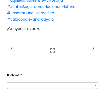
#aquilesalvarez
#GADPosorja
#JuntosSeguiremosHaciendoHistoria
#PosorjaCunaDelPacifico
#yalaconalexandraayala
¡Guayaquil avanza!
BUSCAR