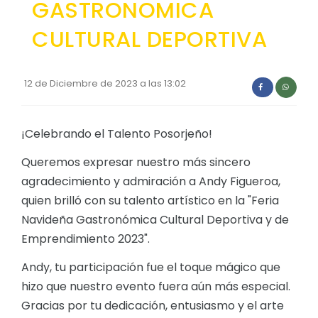
GASTRONOMICA
Convocatorias
CULTURAL DEPORTIVA
GESTIÓN ADMINISTRATIVA
Plan de desarrollo y Ordenamiento Territorial - PD
12 de Diciembre de 2023 a las 13:02
Plan Anual Contratación - PAC
Plan Operativo Anual - POA
¡Celebrando el Talento Posorjeño!
Convenios Institucionales
Queremos expresar nuestro más sincero
PRESUPUESTO: EJECUCIÓN Y REPORTES
agradecimiento y admiración a Andy Figueroa,
quien brilló con su talento artístico en la "Feria
Cédulas presupuestarias y balances
Navideña Gastronómica Cultural Deportiva y de
Procesos de contratación
Emprendimiento 2023".
Ejecución Presupuestaria
Andy, tu participación fue el toque mágico que
Obras y proyectos
hizo que nuestro evento fuera aún más especial.
Gracias por tu dedicación, entusiasmo y el arte