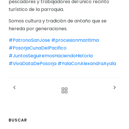
pescadores y trabajadores del único recinto
turístico de la parroquia.
Somos cultura y tradición de antaño que se
hereda por generaciones.
#PatronoSanJose
#procesionmaritima
#PosorjaCunaDelPacifico
#JuntosSeguiremosHaciendoHistoria
#VivaDataDePosorja
#YalaConAlexandraAyala
BUSCAR